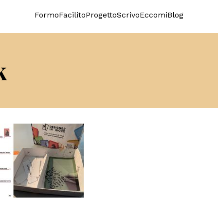
Formo
Facilito
Progetto
Scrivo
Eccomi
Blog
k