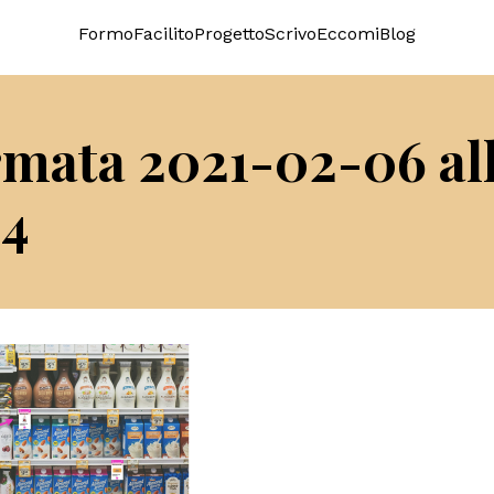
Formo
Facilito
Progetto
Scrivo
Eccomi
Blog
mata 2021-02-06 al
14