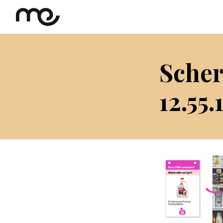
Scher
12.55.