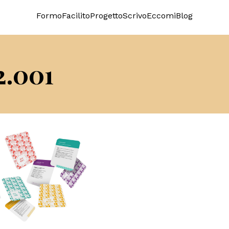
Formo
Facilito
Progetto
Scrivo
Eccomi
Blog
2.001