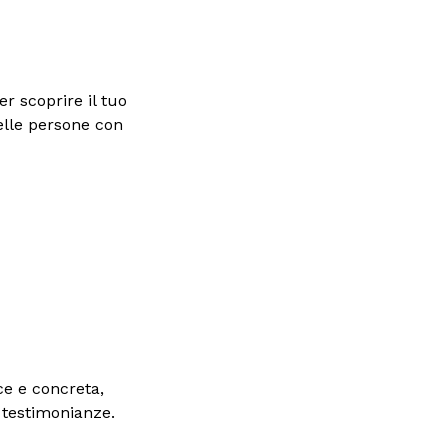
r scoprire il tuo
delle persone con
e e concreta,
 testimonianze.