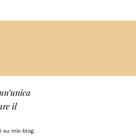
 un’unica
re il
i su mio blog.