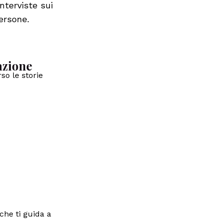
nterviste sui
ersone.
azione
so le storie
che ti guida a