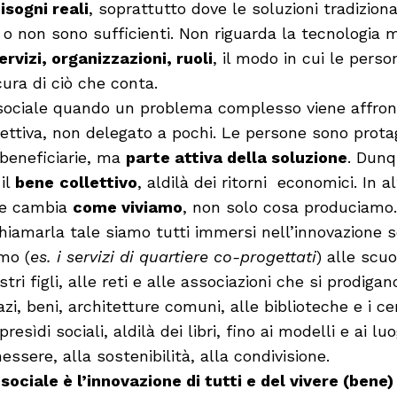
isogni reali
, soprattutto dove le soluzioni tradiziona
 o non sono sufficienti. Non riguarda la tecnologia 
ervizi, organizzazioni, ruoli
, il modo in cui le pers
ura di ciò che conta.
 sociale quando un problema complesso viene affro
lettiva, non delegato a pochi. Le persone sono protag
beneficiarie, ma
parte attiva della soluzione
. Dunq
il
bene
collettivo
, aldilà dei ritorni economici. In a
he cambia
come viviamo
, non solo cosa produciamo.
iamarla tale siamo tutti immersi nell’innovazione so
mo (
es. i servizi di quartiere co-progettati
) alle scu
ri figli, alle reti e alle associazioni che si prodigano
zi, beni, architetture comuni, alle biblioteche e i cen
esìdi sociali, aldilà dei libri, fino ai modelli e ai lu
nessere, alla sostenibilità, alla condivisione.
sociale è l’innovazione di tutti e del vivere (bene