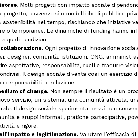
risorse.
Molti progetti con impatto sociale dipendon
 progetto, sovvenzioni o modelli ibridi pubblico‑priv
a sostenibilità nel tempo, rischiando che iniziative va
e o temporanee. Le dinamiche di funding hanno inf
 a quali condizioni.
 collaborazione
. Ogni progetto di innovazione social
: designer, comunità, istituzioni, ONG, amministrazio
ire aspettative, responsabilità, ruoli e tradurre visio
condivisi. Il design sociale diventa così un esercizio 
co‑responsabilità e relazione.
medium of change.
Non sempre il risultato è un prod
uovo servizio, un sistema, una comunità attivata, una
rale. Il design sociale sperimenta mezzi non conven
nità e gruppi informali, pratiche partecipative, go
tività e rigore.
ell’impatto e legittimazione.
Valutare l’efficacia d