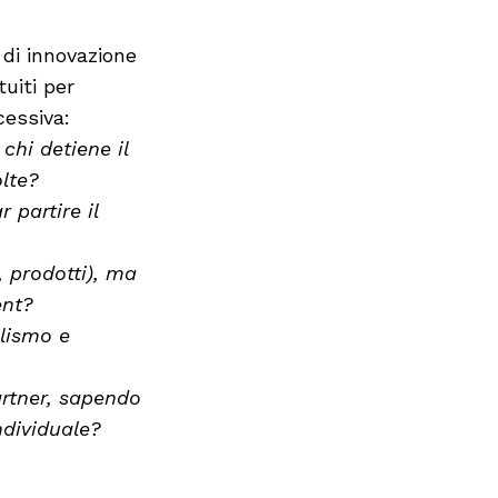
 di innovazione
uiti per
cessiva:
chi detiene il
lte?
 partire il
, prodotti), ma
ent?
alismo e
artner, sapendo
ndividuale?