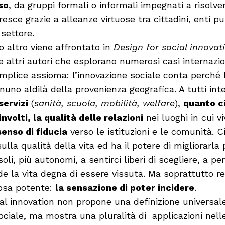
so
, da gruppi formali o informali impegnati a risolv
sce grazie a alleanze virtuose tra cittadini, enti pub
settore.
 altro viene affrontato in
Design for social innovat
 altri autori che esplorano numerosi casi internazion
mplice assioma: l’innovazione sociale conta perché
gnuno aldilà della provenienza geografica. A tutti in
servizi
(
sanità, scuola, mobilità, welfare
),
quanto c
involti,
la qualità delle relazioni
nei luoghi in cui v
 senso di fiducia
verso le istituzioni e le comunità. C
ulla qualità della vita ed ha il potere di migliorarl
oli, più autonomi, a sentirci liberi di scegliere, a pe
e la vita degna di essere vissuta. Ma soprattutto re
osa potente:
la sensazione di poter incidere
.
ial innovation non propone una definizione universal
ociale, ma mostra una pluralità di applicazioni nelle