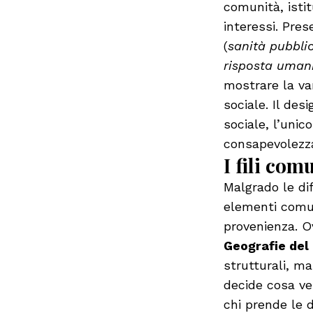
comunità, istit
interessi. Pre
(
sanità pubbli
risposta umanit
mostrare la var
sociale. Il des
sociale, l’unic
consapevolezz
I fili com
Malgrado le di
elementi comuni
provenienza. O
Geografie del
strutturali, ma
decide cosa ve
chi prende le 