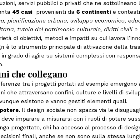
uzioni, servizi pubblici o privati che ne sottolineano l
senta
45 casi
provenienti da
6 continenti
e contesti
ca, pianificazione urbana, sviluppo economico, edu
aria, tutela del patrimonio culturale, diritti civili e 
ietà di obiettivi, metodi e impatti su cui lavora l’in
ign è lo strumento principale di attivazione della tr
o in grado di agire su sistemi complessi con responsa
a.
uni che collegano
fferenze tra i progetti portati ad esempio emergono 
 che attraversano confini, culture e livelli di svilu
vunque esistono e vanno gestiti elementi quali.
 potere.
Il design sociale non spazza via le disuguag
 deve imparare a misurarsi con i ruoli di potere sus
nga progettato, chi ha accesso al processo di design,
decisioni finali, anche se non sono sulla stessa lun