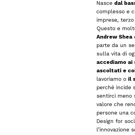
Nasce
dal bas
complesso e cre
imprese, terzo 
Questo e molto
Andrew Shea
e
parte da un se
sulla vita di o
accediamo ai 
ascoltati e co
lavoriamo o
il
perché incide s
sentirci meno s
valore che rend
persone una c
Design for soc
l’innovazione s