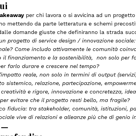
ui
takeaway
per chi lavora o si avvicina ad un progetto
amo mettendo da parte letteratura e schemi precostit
 dalle domande giuste che definiranno la strada suc
n progetto di service design / innovazione sociale: 
nale? Come includo attivamente le comunità coinvo
il finanziamento e la sostenibilità, non solo per far
er farlo durare e crescere nel tempo?
mpatto reale, non solo in termini di output (servizi
o sistemico, relazione, partecipazione, empowerm
creatività e rigore, innovazione e concretezza, ide
er evitare che il progetto resti bello, ma fragile?
o fiducia: tra stakeholder, comunità, istituzioni, p
ociale vive di relazioni e alleanze più che di genio i
——