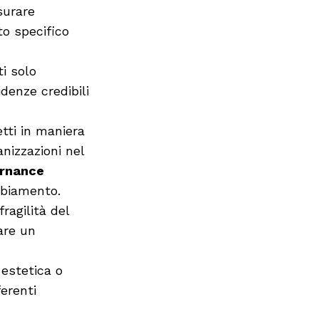
surare
to specifico
ti solo
denze credibili
tti in maniera
anizzazioni nel
rnance
ambiamento.
fragilità del
are un
estetica o
erenti