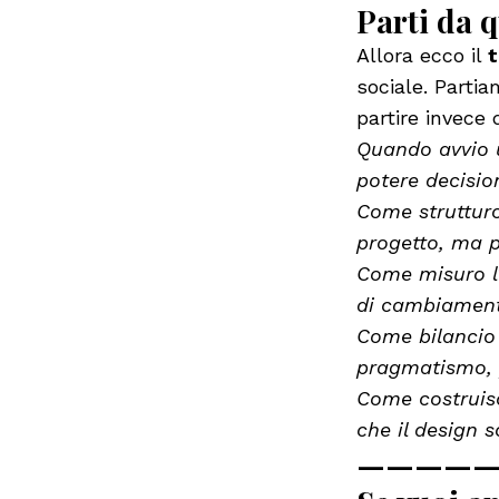
Parti da q
Allora ecco il
sociale. Parti
partire invece
Quando avvio u
potere decisio
Come strutturo 
progetto, ma p
Come misuro l’i
di cambiament
Come bilancio 
pragmatismo, p
Come costruisc
che il design s
————