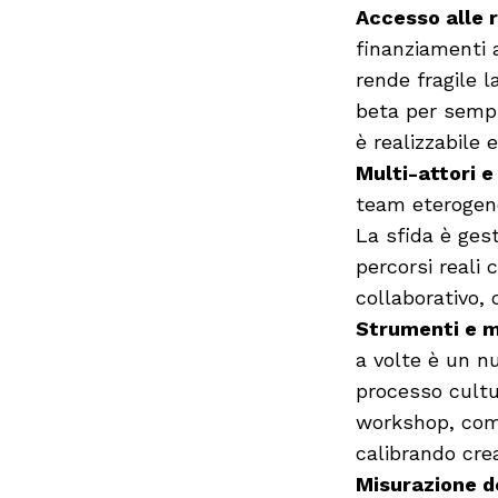
Accesso alle 
finanziamenti a
rende fragile l
beta per sempr
è realizzabile e
Multi-attori e
team eterogenei
La sfida è gest
percorsi reali 
collaborativo, 
Strumenti e 
a volte è un n
processo cultu
workshop, comu
calibrando crea
Misurazione d