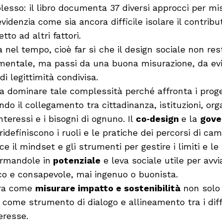
lesso: il libro documenta 37 diversi approcci per mi
videnzia come sia ancora difficile isolare il contribu
tto ad altri fattori.
à nel tempo, cioè far sì che il design sociale non res
imentale, ma passi da una buona misurazione, da evi
i legittimità condivisa.
a a dominare tale complessità perché affronta i proge
do il collegamento tra cittadinanza, istituzioni, org
interessi e i bisogni di ognuno. Il
co‑design
e la
gove
ridefiniscono i ruoli e le pratiche dei percorsi di c
ce il mindset e gli strumenti per gestire i limiti e le 
ormandole in
potenziale
e leva sociale utile per avvi
ico e consapevole, mai ingenuo o buonista.
tra come
misurare impatto e sostenibilità
non solo 
 come strumento di dialogo e allineamento tra i diff
teresse.