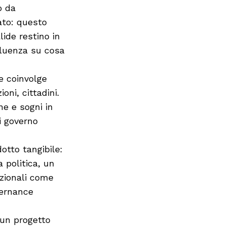
o da
ato: questo
lide restino in
luenza su cosa
e coinvolge
ni, cittadini.
ne e sogni in
di governo
otto tangibile:
 politica, un
zionali come
vernance
i un progetto