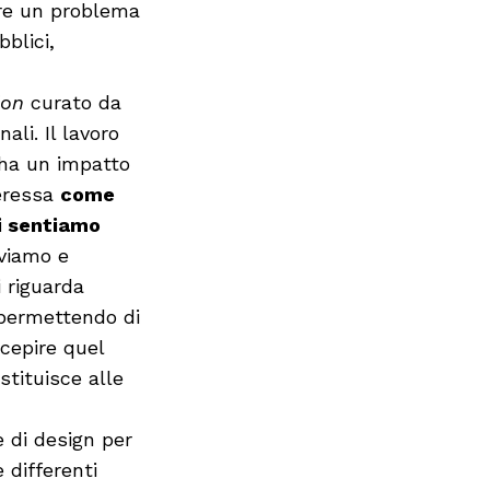
ere un problema
blici,
ion
curato da
ali. Il lavoro
 ha un impatto
teressa
come
i sentiamo
iviamo e
i riguarda
a permettendo di
rcepire quel
stituisce alle
e di design per
 differenti