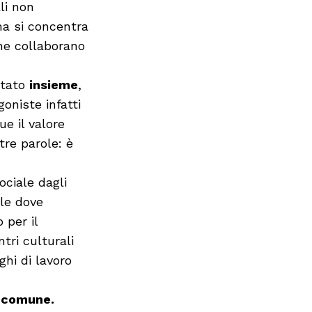
li non
ma si concentra
one collaborano
ntato
insieme
,
oniste infatti
ue il valore
ltre parole: è
ciale dagli
ole dove
 per il
tri culturali
oghi di lavoro
) comune.