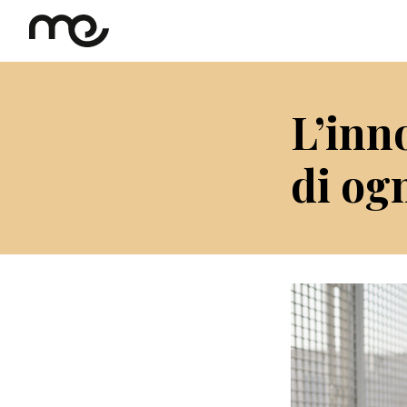
L’inno
di og