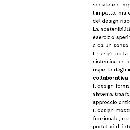
sociale è comp
l’impatto, ma e
del design rispe
La sostenibilit
esercizio sper
e da un senso d
Il design aiut
sistemica crean
rispetto degli 
collaborativa
Il design fornis
sistema trasf
approccio crit
Il design mos
funzionale, ma
portatori di in