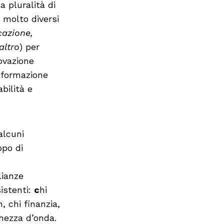
a pluralità di
 molto diversi
cazione,
altro
) per
novazione
asformazione
bilità e
alcuni
ppo di
lianze
sistenti:
c
hi
 chi finanzia,
ghezza d’onda.