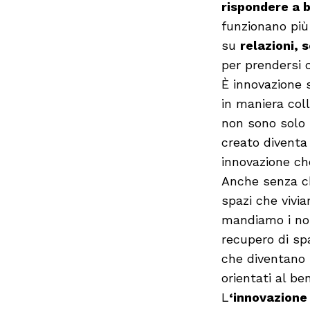
rispondere a b
funzionano più
su
relazioni, s
per prendersi c
È innovazione
in maniera col
non sono solo 
creato diventa 
innovazione c
Anche senza ch
spazi che vivia
mandiamo i nost
recupero di spa
che diventano pr
orientati al be
L
‘innovazione 