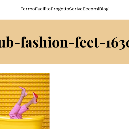
Formo
Facilito
Progetto
Scrivo
Eccomi
Blog
ub-fashion-feet-163