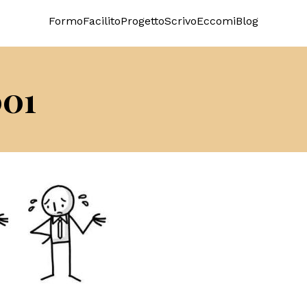
Formo
Facilito
Progetto
Scrivo
Eccomi
Blog
001