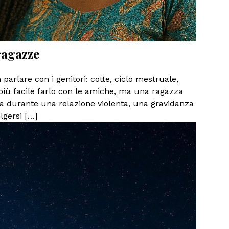
 ragazze
parlare con i genitori: cotte, ciclo mestruale,
 più facile farlo con le amiche, ma una ragazza
 durante una relazione violenta, una gravidanza
lgersi […]